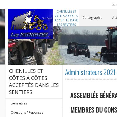
Ques
CHENILLES ET
CÔTES À CÔTES
Cartographie
Act
ACCEPTÉS DANS
LES SENTIERS
Administrateurs 202
CHENILLES ET
CÔTES À CÔTES
ACCEPTÉS DANS LES
SENTIERS
ASSEMBLÉE GÉNÉRA
Liens utiles
MEMBRES DU CONSE
Questions / Réponses