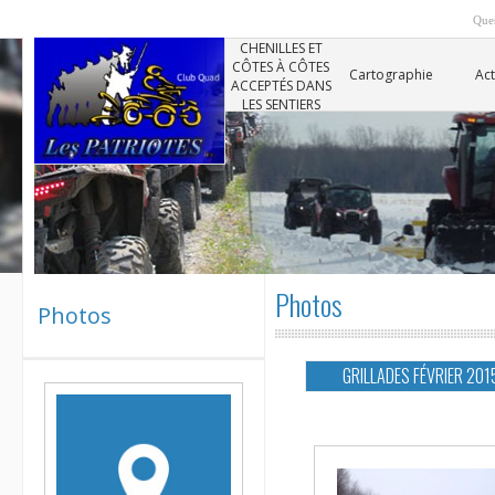
Ques
CHENILLES ET
CÔTES À CÔTES
Cartographie
Act
ACCEPTÉS DANS
LES SENTIERS
Photos
Photos
GRILLADES FÉVRIER 201