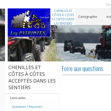
Ques
CHENILLES ET
CÔTES À CÔTES
Cartographie
Act
ACCEPTÉS DANS
LES SENTIERS
Foire aux questions
CHENILLES ET
CÔTES À CÔTES
ACCEPTÉS DANS LES
SENTIERS
Liens utiles
Questions / Réponses