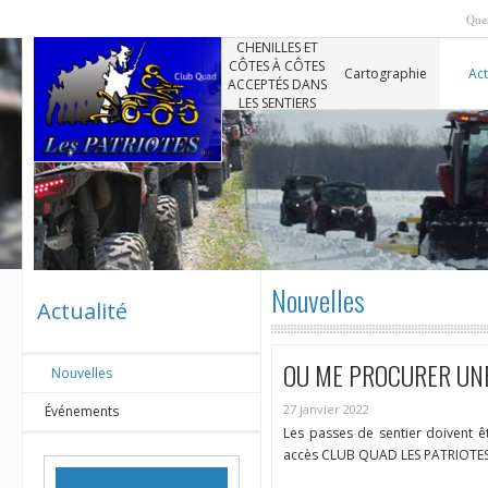
Ques
CHENILLES ET
CÔTES À CÔTES
Cartographie
Act
ACCEPTÉS DANS
LES SENTIERS
Nouvelles
Actualité
OU ME PROCURER UNE
Nouvelles
27 janvier 2022
Événements
Les passes de sentier doivent ê
accès CLUB QUAD LES PATRIO