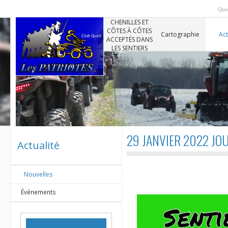
Ques
CHENILLES ET
CÔTES À CÔTES
Cartographie
Act
ACCEPTÉS DANS
LES SENTIERS
29 JANVIER 2022 JO
Actualité
Nouvelles
Événements